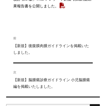
果報告書を公開しました。
投
前
稿
過
【新規】後腹膜肉腫ガイドラインを掲載いた
去
しました。
ナ
の
ビ
投
稿:
次
ゲ
次
【新規】脳腫瘍診療ガイドライン 小児脳腫瘍
ー
の
編を掲載いたしました。
シ
投
稿:
ョ