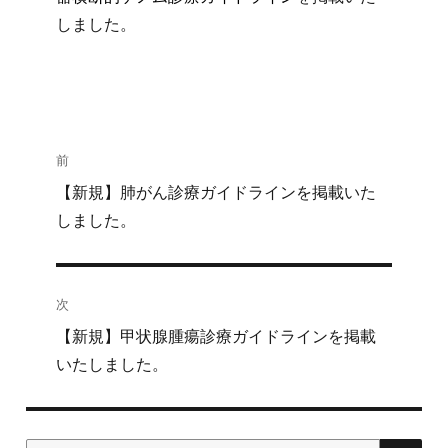
しました。
投
前
稿
過
【新規】肺がん診療ガイドラインを掲載いた
去
しました。
ナ
の
ビ
投
稿:
次
ゲ
次
【新規】甲状腺腫瘍診療ガイドラインを掲載
ー
の
いたしました。
シ
投
稿:
ョ
検