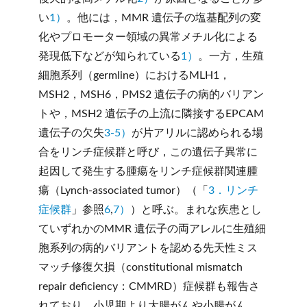
い
1）
。他には，MMR 遺伝子の塩基配列の変
化やプロモーター領域の異常メチル化による
発現低下などが知られている
1）
。一方，生殖
細胞系列（germline）におけるMLH1，
MSH2，MSH6，PMS2 遺伝子の病的バリアン
トや，MSH2 遺伝子の上流に隣接するEPCAM
遺伝子の欠失
3-5）
が片アリルに認められる場
合をリンチ症候群と呼び，この遺伝子異常に
起因して発生する腫瘍をリンチ症候群関連腫
瘍（Lynch-associated tumor）（「
3．リンチ
症候群
」参照
6
,
7）
）と呼ぶ。まれな疾患とし
ていずれかのMMR 遺伝子の両アレルに生殖細
胞系列の病的バリアントを認める先天性ミス
マッチ修復欠損（constitutional mismatch
repair deficiency：CMMRD）症候群も報告さ
れており，小児期より大腸がんや小腸がん，