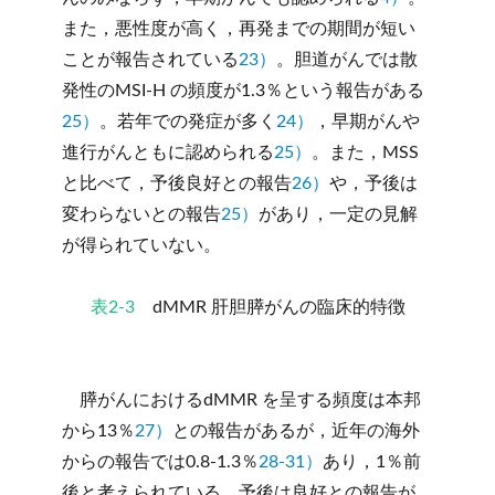
また，悪性度が高く，再発までの期間が短い
ことが報告されている
23）
。胆道がんでは散
発性のMSI-H の頻度が1.3％という報告がある
25）
。若年での発症が多く
24）
，早期がんや
進行がんともに認められる
25）
。また，MSS
と比べて，予後良好との報告
26）
や，予後は
変わらないとの報告
25）
があり，一定の見解
が得られていない。
表2-3
dMMR 肝胆膵がんの臨床的特徴
膵がんにおけるdMMR を呈する頻度は本邦
から13％
27）
との報告があるが，近年の海外
からの報告では0.8-1.3％
28-31）
あり，1％前
後と考えられている。予後は良好との報告が