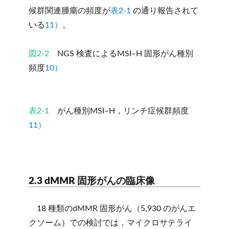
候群関連腫瘍の頻度が
表2-1
の通り報告されて
いる
11）
。
図2-2
NGS 検査によるMSI‒H 固形がん種別
頻度
10）
表2-1
がん種別MSI‒H，リンチ症候群頻度
11）
2.3 dMMR 固形がんの臨床像
18 種類のdMMR 固形がん（5,930 のがんエ
クソーム）での検討では，マイクロサテライ