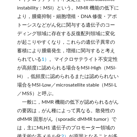
instability：MSI）という。MMR 機能の低下に
より，腫瘍抑制・細胞増殖・DNA 修復・アポ
トーシスなどがん化に関与する遺伝子のコー
ディング領域に存在する反復配列領域に変化
が起こりやすくなり，これらの遺伝子異常の
蓄積により腫瘍発生，増殖に関与すると考え
られている
1）
。マイクロサテライト不安定性
が高頻度に認められる場合をMSI-High（MSI-
H），低頻度に認められるまたは認められない
場合をMSI-Low／microsatellite stable（MSI-L
／MSS）と呼ぶ。
一般に，MMR 機能の低下が認められるがん
の要因は，がん種によって異なる。散発性の
dMMR 固形がん（sporadic dMMR tumor）で
は，主にMLH1 遺伝子のプロモーター領域の
後天的な高メチル化
2）
が原因となることが多