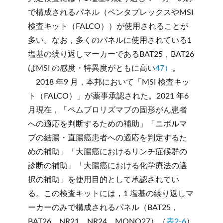
で構成されるパネル（ペンタプレックスやMSI
検査キット（FALCO））が使用されることが
多い。なお，多くのパネルに使用されている1
塩基の繰り返しマーカーであるBAT25，BAT26
はMSI の感度・特異度がともに高い
47）
。
2018 年9 月，本邦において「MSI 検査キッ
ト（FALCO）」が薬事承認された。2021 年6
月現在，「ペムブロリズマブの固形がん患者
への適応を判断するための補助」「ニボルマ
ブの結腸・直腸癌患者への適応を判定するた
めの補助」「大腸癌におけるリンチ症候群の
診断の補助」「大腸癌における化学療法の選
択の補助」を使用目的として承認されてい
る。この検査キットには，1 塩基の繰り返しマ
ーカーのみで構成されるパネル（BAT25，
BAT26，NR21，NR24，MONO27）（
表2-6
）