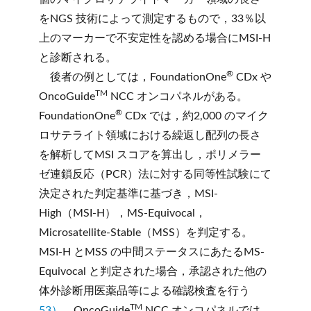
をNGS 技術によって測定するもので，33％以
上のマーカーで不安定性を認める場合にMSI-H
と診断される。
®
後者の例としては，FoundationOne
CDx や
TM
OncoGuide
NCC オンコパネルがある。
®
FoundationOne
CDx では，約2,000 のマイク
ロサテライト領域における繰返し配列の長さ
を解析してMSI スコアを算出し，ポリメラー
ゼ連鎖反応（PCR）法に対する同等性試験にて
決定された判定基準に基づき，MSI-
High（MSI-H），MS-Equivocal，
Microsatellite-Stable（MSS）を判定する。
MSI-H とMSS の中間ステータスにあたるMS-
Equivocal と判定された場合，承認された他の
体外診断用医薬品等による確認検査を行う
TM
53）
。OncoGuide
NCC オンコパネルでは