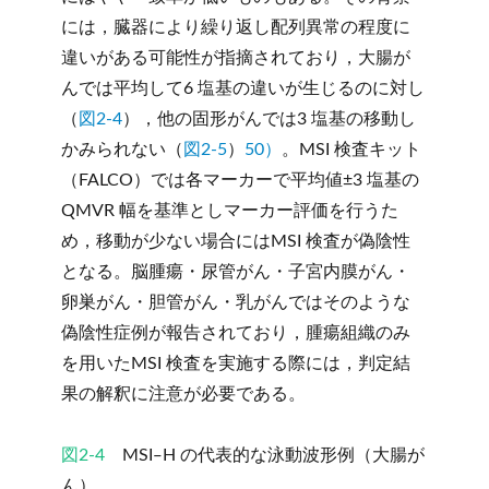
には，臓器により繰り返し配列異常の程度に
違いがある可能性が指摘されており，大腸が
んでは平均して6 塩基の違いが生じるのに対し
（
図2-4
），他の固形がんでは3 塩基の移動し
かみられない（
図2-5
）
50）
。MSI 検査キット
（FALCO）では各マーカーで平均値±3 塩基の
QMVR 幅を基準としマーカー評価を行うた
め，移動が少ない場合にはMSI 検査が偽陰性
となる。脳腫瘍・尿管がん・子宮内膜がん・
卵巣がん・胆管がん・乳がんではそのような
偽陰性症例が報告されており，腫瘍組織のみ
を用いたMSI 検査を実施する際には，判定結
果の解釈に注意が必要である。
図2-4
MSI‒H の代表的な泳動波形例（大腸が
ん）