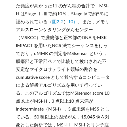
た頻度が高かった11 のがん種の合計で，MSI-
H はStage Ⅰ-Ⅲで約10％，Stage Ⅳで約5％に
認められている（
図2-2
）
10）
。また，メモリ
アルスローンケタリングがんセンター
（MSKCC）で腫瘍部と正常部のDNA をMSK-
IMPACT を用いたNGS 法でシーケンスを行っ
ており，dMMR の判定をMSIsensor という，
腫瘍部と正常部ペアで比較して検出された不
安定なマイクロサテライト領域の割合を
cumulative score として報告するコンピュータ
による解析アルゴリズムを用いて行ってい
る。このアルゴリズムではMSIsensor score 10
点以上がMSI-H，3 点以上10 点未満が
indeterminate（MSI-I），3 点未満をMSS とし
ている。50 種以上の固形がん，15,045 例を対
象とした解析では，MSI-H，MSI-I とリンチ症