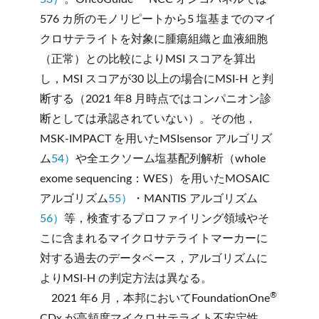
576 カ所のモノリピートから5 塩基までのマイ
クロサテライトを対象に腫瘍組織と血液細胞
（正常）との比較によりMSI スコアを算出
し，MSI スコアが30 以上の場合にMSI-H と判
断する（2021 年8 月時点ではコンパニオン診
断としては承認されていない）。その他，
MSK-IMPACT を用いたMSIsensor アルゴリズ
ム
54）
や全エクソーム塩基配列解析（whole
exome sequencing：WES）を用いたMOSAIC
アルゴリズム
55）
・MANTIS アルゴリズム
56）
等，検査するプロファイリング領域やそ
こに含まれるマイクロサテライトマーカーに
対する過去のデータベース，アルゴリズムに
よりMSI-H の判定方法は異なる。
®
2021 年6 月，本邦においてFoundationOne
CDx が高頻度マイクロサテライト不安定性