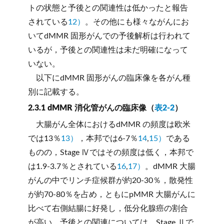
トの状態と予後との関連性は低かったと報告
されている
12）
。その他にも様々ながんにお
いてdMMR 固形がんでの予後解析は行われて
いるが，予後との関連性は未だ明確になって
いない。
以下にdMMR 固形がんの臨床像を各がん種
別に記載する。
2.3.1 dMMR 消化管がんの臨床像（
表2-2
）
大腸がん全体におけるdMMR の頻度は欧米
では13％
13）
，本邦では6-7％
14
,
15）
である
ものの，Stage Ⅳではその頻度は低く，本邦で
は1.9-3.7％とされている
16
,
17）
。dMMR 大腸
がんの中でリンチ症候群が約20-30％，散発性
が約70-80％を占め，ともにpMMR 大腸がんに
比べて右側結腸に好発し，低分化腺癌の割合
が高い。予後との関連については，Stage Ⅱで