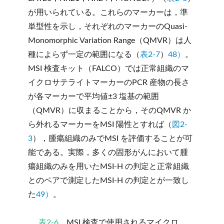
が用いられている。これらのマーカーは，準
単型性を示し，それぞれのマーカーのQuasi-
Monomorphic Variation Range（QMVR）は人
種によらず一定の範囲になる（
表2-7
）
48）
。
MSI 検査キット（FALCO）では正常組織のマ
イクロサテライトマーカーのPCR 産物の長さ
が各マーカーで平均値±3 塩基の範囲
（QMVR）に収まることから，そのQMVR か
ら外れるマーカーをMSI 陽性とすれば（
図2-
3
），腫瘍組織のみでMSI を評価することが可
能である。実際，多くの固形がんにおいて腫
瘍組織のみを用いたMSI-H の判定と正常組織
とのペアで測定したMSI-H の判定とが一致し
た
49）
。
表2-6
MSI 検査で使用されるマイクロ