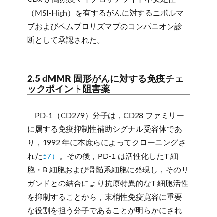
（MSI-High）を有するがんに対するニボルマ
ブおよびペムブロリズマブのコンパニオン診
断として承認された。
2.5 dMMR 固形がんに対する免疫チェ
ックポイント阻害薬
PD-1（CD279）分子は，CD28 ファミリー
に属する免疫抑制性補助シグナル受容体であ
り，1992 年に本庶らによってクローニングさ
れた
57）
。その後，PD-1 は活性化したT 細
胞・B 細胞および骨髄系細胞に発現し，そのリ
ガンドとの結合により抗原特異的なT 細胞活性
を抑制することから，末梢性免疫寛容に重要
な役割を担う分子であることが明らかにされ