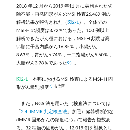
2018 年12 月から2019 年11 月に実施された切
除不能・再発固形がんのMSI 検査26,469 例の
解析結果が報告された（
図2-1
）。全体での
MSI-H の頻度は3.72％であった。100 例以上
解析できたがん種における，MSI-H 頻度は高
い順に子宮内膜がん16.85％，小腸がん
8.63％，胃がん6.74％，十二指腸がん5.60％，
大腸がん3.78％であった
9）
。
図2-1
本邦におけるMSI 検査によるMSI‒H 固
9）
を改変
形がん種別頻度
また，NGS 法を用いた（検査法については
「
2.4 dMMR 判定検査法
」参照）臓器横断的な
dMMR 固形がんの頻度について報告が複数あ
る。32 種類の固形がん，12,019 例を対象とし