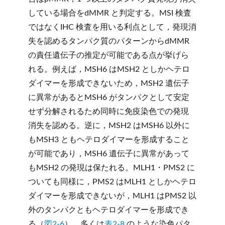
している場合をdMMR と判定する。MSI 検査
ではなくIHC 検査を用いる利点として，発現消
失を認めるタンパク質のパターンからdMMR
の責任遺伝子の推定が可能である点が挙げら
れる。例えば，MSH6 はMSH2 としかヘテロ
ダイマーを形成できないため，MSH2 遺伝子
に異常があるとMSH6 がタンパクとして安定
せず分解されるため同時に免疫染色での発現
消失を認める。逆に，MSH2 はMSH6 以外に
もMSH3 ともヘテロダイマーを形成すること
が可能であり，MSH6 遺伝子に異常があって
もMSH2 の発現は保たれる。MLH1・PMS2 に
ついても同様に，PMS2 はMLH1 としかヘテロ
ダイマーを形成できないが，MLH1 はPMS2 以
外のタンパクともヘテロダイマーを形成でき
る（
図2-6
）。多くは
表2-8
のような染色パタ