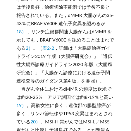
は予後良好，治癒切除不能例では予後不良と
報告されている。また，dMMR 大腸がんの35-
43％にBRAF V600E 遺伝子変異を認めるが
18）
，リンチ症候群関連大腸がんはdMMR を
示しても，BRAF V600E を認めることはまれで
ある
2）
。（
表2-2
，詳細は「大腸癌治療ガイ
ドライン2019 年版（大腸癌研究会）」「遺伝
性大腸癌診療ガイドライン2020 年版（大腸癌
研究会）」「大腸がん診療における遺伝子関
連検査等のガイダンス第4 版」を参照）。
胃がん全体におけるdMMR の頻度は欧米で
は約20-25％，アジア諸国では約8-19％と高い
19）
。高齢女性に多く，遠位部の腸型腺癌が
多く，リンパ節転移やTP53 変異はまれとされ
ている
20）
。MSI-H 胃がんではMSI-L／MSS
胃がんと比較し予後良好であることが報告さ