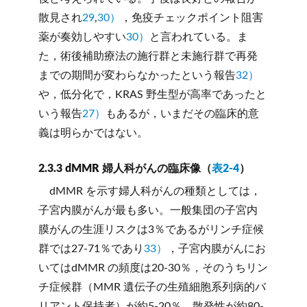
散見され
29
,
30）
，免疫チェックポイント阻害
薬が奏効しやすい
30）
と言われている。ま
た，術後補助療法の施行群と未施行群で再発
までの期間が変わらなかったという報告
32）
や，低分化で，KRAS 野生型が高率であったと
いう報告
27）
もあるが，いまだその臨床的意
義は明らかではない。
2.3.3 dMMR 婦人科がんの臨床像（
表2-4
）
dMMR を示す婦人科がんの種類としては，
子宮内膜がんが最も多い。一般集団の子宮内
膜がんの生涯リスクは3％であるがリンチ症候
群では27-71％であり
33）
，子宮内膜がんにお
いてはdMMR の頻度は20-30％，そのうちリン
チ症候群（MMR 遺伝子の生殖細胞系列病的バ
リアント保持者）が約5-20％，散発性が約80-