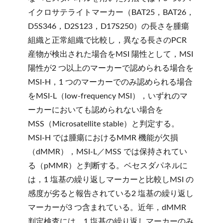
イクロサテライトマーカー（BAT25，BAT26，
D5S346，D2S123，D17S250）の長さを腫瘍
組織と正常組織で比較し，異なる長さのPCR
産物が検出された場合をMSI 陽性として，MSI
陽性が2 つ以上のマーカーで認められる場合を
MSI-H，1 つのマーカーでのみ認められる場合
をMSI-L（low-frequency MSI），いずれのマ
ーカーにおいても認められない場合を
MSS（Microsatellite stable）と判定する。
MSI-H では腫瘍におけるMMR 機能が欠損
（dMMR），MSI-L／MSS では保持されてい
る（pMMR）と判断する。ベセスダパネルに
は，1 塩基の繰り返しマーカーと比較しMSI の
感度が劣ると報告されている2 塩基の繰り返し
マーカーが3 つ含まれている。近年，dMMR
判定検査には，1 塩基の繰り返しマーカーのみ