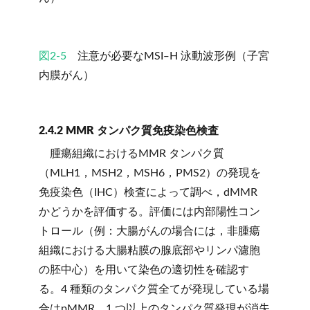
図2-5
注意が必要なMSI‒H 泳動波形例（子宮
内膜がん）
2.4.2 MMR タンパク質免疫染色検査
腫瘍組織におけるMMR タンパク質
（MLH1，MSH2，MSH6，PMS2）の発現を
免疫染色（IHC）検査によって調べ，dMMR
かどうかを評価する。評価には内部陽性コン
トロール（例：大腸がんの場合には，非腫瘍
組織における大腸粘膜の腺底部やリンパ濾胞
の胚中心）を用いて染色の適切性を確認す
る。4 種類のタンパク質全てが発現している場
合はpMMR，1 つ以上のタンパク質発現が消失