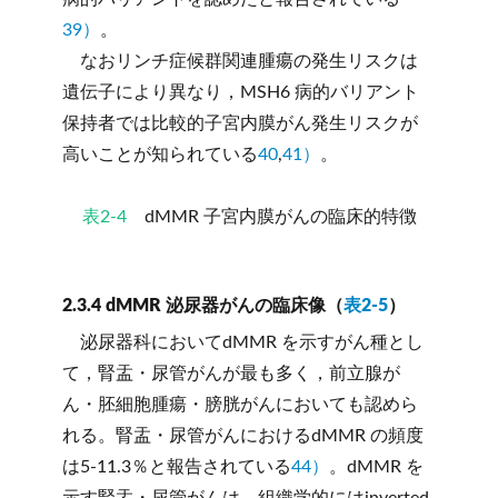
39）
。
なおリンチ症候群関連腫瘍の発生リスクは
遺伝子により異なり，MSH6 病的バリアント
保持者では比較的子宮内膜がん発生リスクが
高いことが知られている
40
,
41）
。
表2-4
dMMR 子宮内膜がんの臨床的特徴
2.3.4 dMMR 泌尿器がんの臨床像（
表2-5
）
泌尿器科においてdMMR を示すがん種とし
て，腎盂・尿管がんが最も多く，前立腺が
ん・胚細胞腫瘍・膀胱がんにおいても認めら
れる。腎盂・尿管がんにおけるdMMR の頻度
は5-11.3％と報告されている
44）
。dMMR を