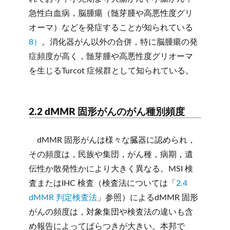
急性白血病，脳腫瘍（髄芽腫や高悪性度グリ
オーマ）などを発症することが知られている
8）
。消化器がん以外の合併，特に脳腫瘍の発
症頻度が高く，髄芽腫や高悪性度グリオーマ
を生じるTurcot 症候群として知られている。
2.2 dMMR 固形がんのがん種別頻度
dMMR 固形がんは様々な臓器に認められ，
その頻度は，民族や集団，がん種，病期，遺
伝性か散発性かにより大きく異なる。MSI 検
査またはIHC 検査（検査法については「
2.4
dMMR 判定検査法
」参照）によるdMMR 固形
がんの頻度は，対象集団や検査法の違いも含
め報告によってばらつきが大きい。本邦で