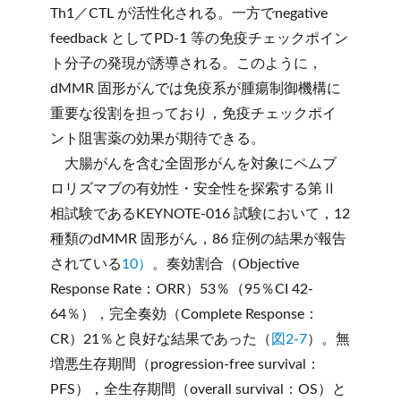
Th1／CTL が活性化される。一方でnegative
feedback としてPD-1 等の免疫チェックポイン
ト分子の発現が誘導される。このように，
dMMR 固形がんでは免疫系が腫瘍制御機構に
重要な役割を担っており，免疫チェックポイ
ント阻害薬の効果が期待できる。
大腸がんを含む全固形がんを対象にペムブ
ロリズマブの有効性・安全性を探索する第Ⅱ
相試験であるKEYNOTE-016 試験において，12
種類のdMMR 固形がん，86 症例の結果が報告
されている
10）
。奏効割合（Objective
Response Rate：ORR）53％（95％CI 42-
64％），完全奏効（Complete Response：
CR）21％と良好な結果であった（
図2-7
）。無
増悪生存期間（progression-free survival：
PFS），全生存期間（overall survival：OS）と