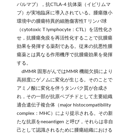
バルマブ），抗CTLA-4 抗体薬（イピリムマ
ブ）が実地臨床に導入されている。腫瘍微小
環境中の腫瘍特異的細胞傷害性T リンパ球
（cytotoxic T lymphocyte：CTL）を活性化さ
せ，抗腫瘍免疫を再活性化することで抗腫瘍
効果を発揮する薬剤である。従来の抗悪性腫
瘍薬とは異なる作用機序で抗腫瘍効果を発揮
する。
dMMR 固形がんではMMR 機能欠損により
高頻度にゲノムに変化が生じる。そのことで
アミノ酸に変化を伴うタンパク質が合成さ
れ，その一部が抗原ペプチドとして主要組織
適合遺伝子複合体（major histocompatibility
complex：MHC）により提示される。その新
たな抗原をneoantigen と呼び，それらは非自
己として認識されるために腫瘍組織における