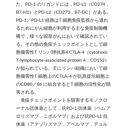
た。PD-1 のリガンドには，PD-L1（CD274，
B7-H1）とPD-L2（CD273，B7-DC）がある。
PD-1／PD-L1 経路はT 細胞免疫監視から逃れ
るためにがん細胞が利用する主な免疫制御機
構で，様々な固形がんにおいて確認されてい
る。その他の免疫チェックポイントとして細
胞傷害性T リンパ球抗原4 CTLA-4（cytotoxic
T-lymphocyte-associated protein 4；CD152）
が知られている。主にリンパ組織において細
胞傷害性T 細胞上のCTLA-4 が抗原提示細胞上
のCD80／86 に結合するとT 細胞の活性化が阻
害される。
免疫チェックポイントを阻害するモノクロ
ーナル抗体薬として，抗PD-1 抗体薬（ペムブ
ロリズマブ，ニボルマブ）および抗PD-L1 抗
体薬（アテゾリズマブ，アベルマブ，デュル