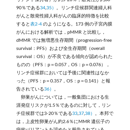
90％である
34
,
35）
。リンチ症候群関連婦人科
がんと散発性婦人科がんの臨床的特徴を比較
すると
表2-4
のようになる。173 例の子宮内膜
がんにおける解析では，pMMR と比較し，
dMMR では無増悪生存期間（progression-free
survival：PFS）および全生存期間（overall
survival：OS）が不良である傾向が認められた
ものの（PFS：p＝0.057，OS：p＝0.076），
リンチ症候群においては予後に関連性はなか
った（PFS：p＝0.357，OS：p＝0.141）と報
告されている
36）
。
卵巣がんについては，一般集団における生
涯発症リスクが1.5％であるのに対して，リン
チ症候群では3-20％である
33
,
37
,
38）
。本邦で
は，上皮性卵巣がん約2.6％にMMR 遺伝子の
病的バリアントを認めたと報告されている