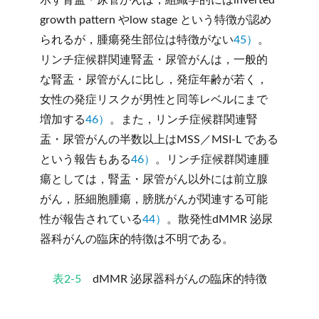
示す腎盂・尿管がんは，組織学的にはinverted
growth pattern やlow stage という特徴が認め
られるが，腫瘍発生部位は特徴がない
45）
。
リンチ症候群関連腎盂・尿管がんは，一般的
な腎盂・尿管がんに比し，発症年齢が若く，
女性の発症リスクが男性と同等レベルにまで
増加する
46）
。また，リンチ症候群関連腎
盂・尿管がんの半数以上はMSS／MSI-L である
という報告もある
46）
。リンチ症候群関連腫
瘍としては，腎盂・尿管がん以外には前立腺
がん，胚細胞腫瘍，膀胱がんが関連する可能
性が報告されている
44）
。散発性dMMR 泌尿
器科がんの臨床的特徴は不明である。
表2-5
dMMR 泌尿器科がんの臨床的特徴