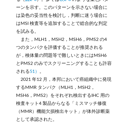
ーンを示す。このパターンを示さない場合に
は染色の妥当性を検討し，判断に迷う場合に
はMSI 検査等を追加することで総合的な判定
を試みる。
また，MLH1，MSH2，MSH6，PMS2 の4
つのタンパクを評価することが推奨される
が，検体量の問題等で難しいときにはMSH6
とPMS2 のみでスクリーニングすることも許容
される
51）
。
2021 年12 月，本邦において癌組織中に発現
するMMR タンパク（MLH1，MSH2，
MSH6，PMS2）をそれぞれ検出するIHC 用の
検査キット4 製品からなる「ミスマッチ修復
（MMR）機能欠損検出キット」が体外診断薬
として承認された。